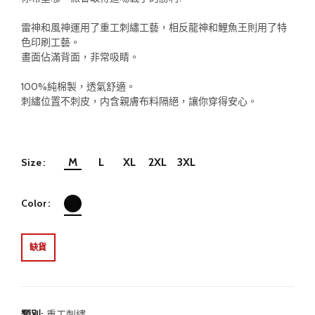
雷神和風神運用了重工刺繡工藝，相反龍神和鯉魚王則用了特
色印刷工藝。
畫面佔滿背面，非常吸睛。
100%純棉製，透氣舒適。
刺繡位置不刺皮，内含親膚布料隔絕，讓你穿得安心。
M
L
XL
2XL
3XL
Size
Color
缺貨
類別:
重工刺繡