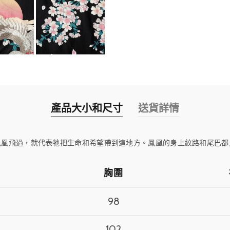
產品大小和尺寸
送貨詳情
鳳凰飛過，就代表牠把生命和希望帶到這地方。鳳凰的身上紋路和尾巴都
胸圍
98
102