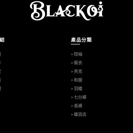
結
產品分類
題
> 短袖
排
> 衛衣
程
> 夾克
情
> 和服
們
> 羽織
> 七分褲
> 長褲
> 雜貨店