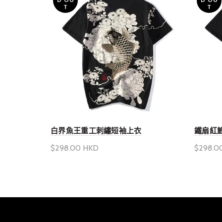
T
T
白界魚王重工刺繡短袖上衣
鐵扇紅
$298.00 HKD
$298.0
選擇產品選項
選擇