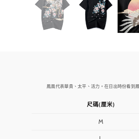
鳳凰代表華貴、太平、活力。在日出時份看到
尺碼(厘米)
M
L