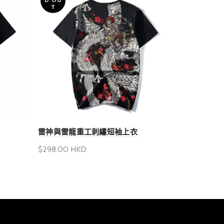
T
T
雷神與雷龍重工刺繡短袖上衣
龍虎火山戰
$298.00 HKD
$298.00 H
選擇產品選項
選擇產品