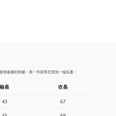
是很複雜的刺繡，買一件就等於買到一幅名畫。
袖長
衣長
43
67
45
69