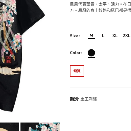
鳳凰代表華貴、太平、活力。在
方。鳳凰的身上紋路和尾巴都是
M
L
XL
2XL
Size
Color
缺貨
類別:
重工刺繡