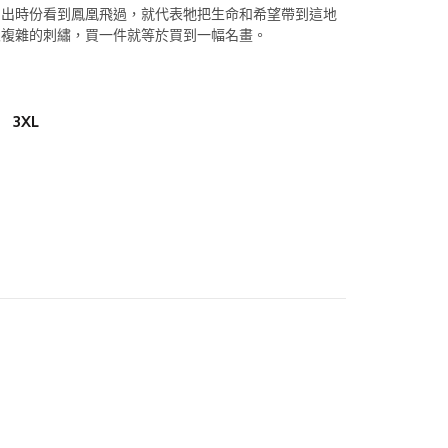
日出時份看到鳳凰飛過，就代表牠把生命和希望帶到這地
很複雜的刺繡，買一件就等於買到一幅名畫。
3XL