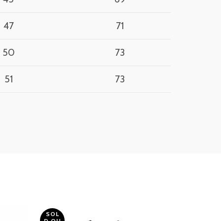
47
71
50
73
51
73
SOL
SOL
D OU
D OU