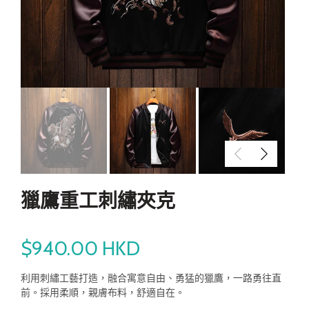
獵鷹重工刺繡夾克
$940.00 HKD
利用刺繡工藝打造，融合寓意自由、勇猛的獵鷹，一路勇往直
前。採用柔順，親膚布料，舒適自在。