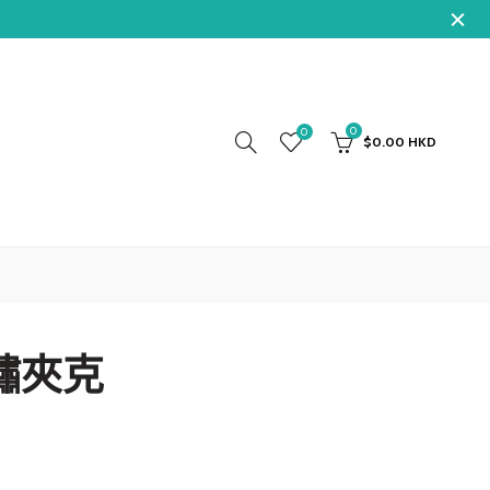
0
0
$0.00 HKD
繡夾克