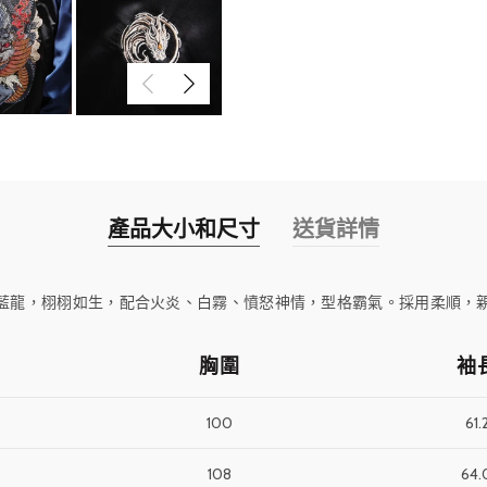
產品大小和尺寸
送貨詳情
藍龍，
栩栩如生
，配合火炎、白霧、憤怒神情，型格霸氣。採用柔順，
胸圍
袖
100
61.
108
64.