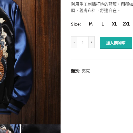
利用重工刺繡打造的藍龍，
栩栩
順，親膚布料，舒適自在。
M
L
XL
2XL
Size
加入購物車
類別:
夾克