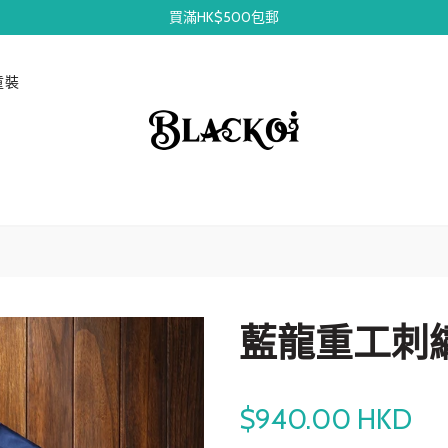
買滿HK$500包郵
童裝
藍龍重工刺
$940.00 HKD