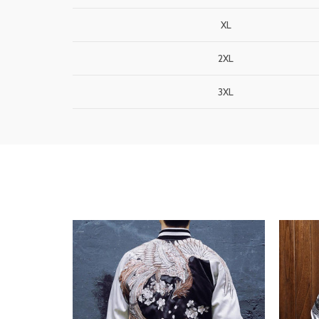
XL
2XL
3XL