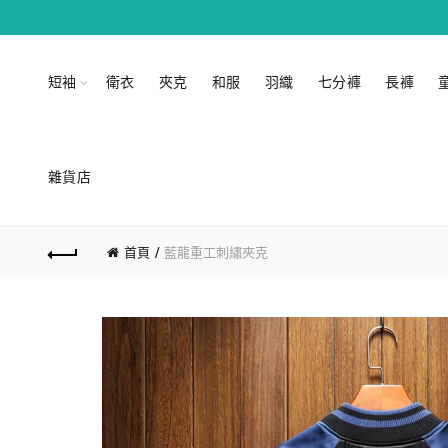
短袖
衛衣
夾克
和服
羽織
七分褲
長褲
雜貨店
首頁
藍龍重工刺繡夾克