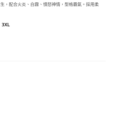
如生
，配合火炎、白霧、憤怒神情，型格霸氣。採用柔
3XL