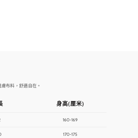
親膚布料，舒適自在。
長
身高
(厘米)
2
160-169
0
170-175