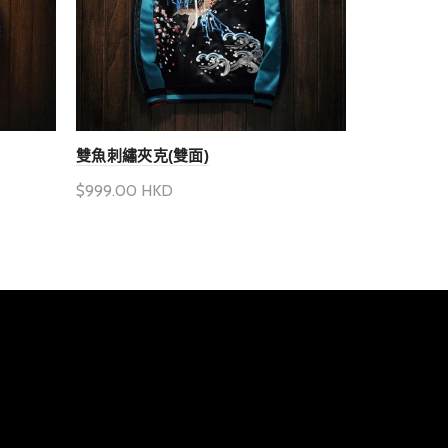
雙魚刺繡夾克(雙面)
雷神重工刺
$999.00 HKD
$1,280.00
選擇產品選項
選擇產品