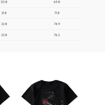
20.8
69.8
21.8
71.8
22.8
74.9
23.8
76.2