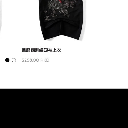
黑麒麟刺繡短袖上衣
戰無不勝短
$258.00 HKD
$258.00 H
選擇產品選項
選擇產品