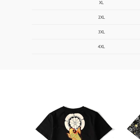
XL
2XL
3XL
4XL