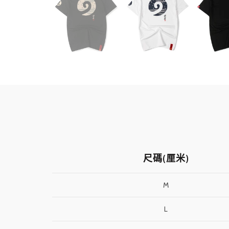
尺碼(厘米)
M
L