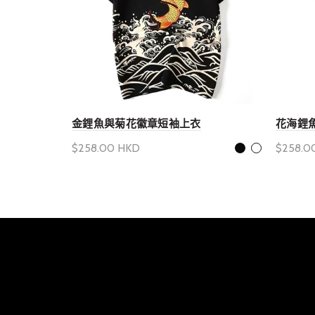
金鋰魚與菊花徽章短袖上衣
花海鋰
$258.00 HKD
$258.0
選擇產品選項
選擇