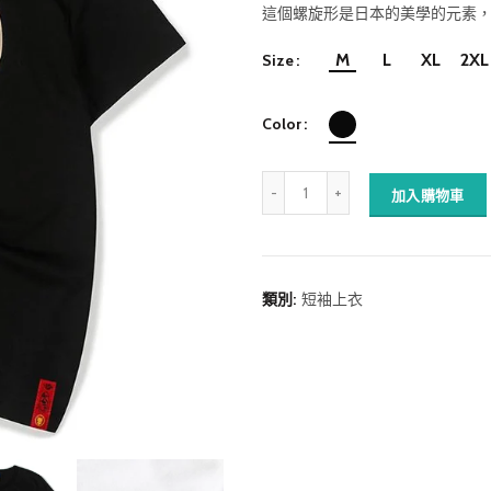
這個螺旋形是日本的美學的元素
M
L
XL
2XL
Size
Color
加入購物車
類別:
短袖上衣