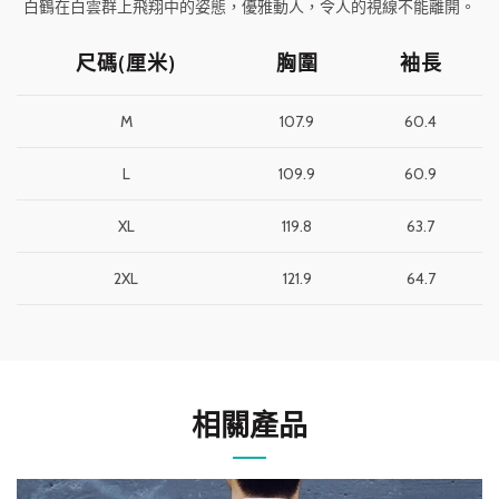
白鶴在白雲群上飛翔中的姿態，優雅動人，令人的視線不能離開。
尺碼(厘米)
胸圍
袖長
M
107.9
60.4
L
109.9
60.9
XL
119.8
63.7
2XL
121.9
64.7
相關產品