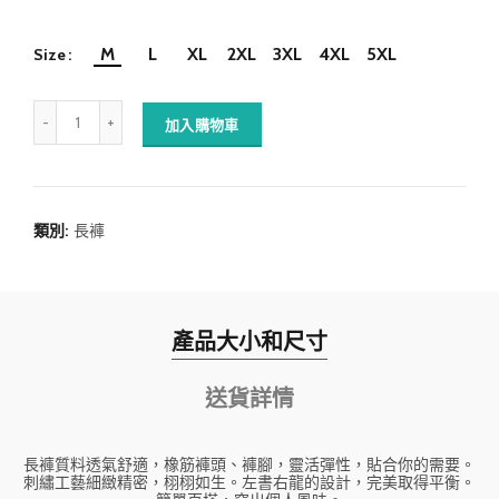
M
L
XL
2XL
3XL
4XL
5XL
Size
加入購物車
類別:
長褲
產品大小和尺寸
送貨詳情
長褲質料透氣舒適，橡筋褲頭、褲腳，靈活彈性，貼合你的需要。
刺繡工藝細緻精密，栩栩如生。左書右龍的設計，完美取得平衡。