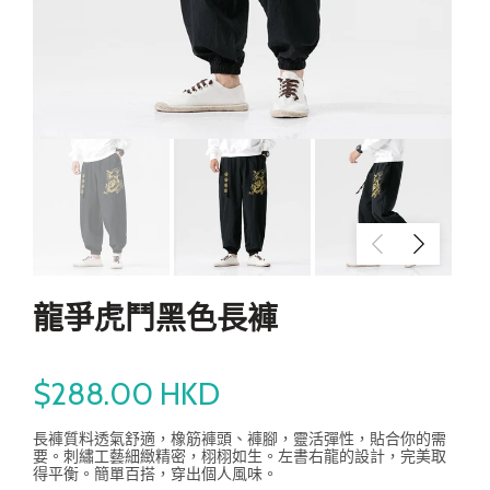
龍爭虎鬥黑色長褲
$288.00 HKD
長褲質料透氣舒適，橡筋褲頭、褲腳，靈活彈性，貼合你的需
要。刺繡工藝細緻精密，栩栩如生。左書右龍的設計，完美取
得平衡。簡單百搭，穿出個人風味。